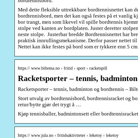
bordtennisbord.
Med dette fleksible uttrekkbare bordtennisnettet kan du
bordtennisbord, men det kan også festes på et vanlig kj
bor trangt, men som likevel vil spille bordtennis hjemm
stolpe ved kanten av bordplaten. Juster deretter stolpens
neste stolpe. Justerbar bredde Bordtennisnettet har br
praktisk innrullingsmekanisme. Derfor passer nettet til
Nettet kan ikke festes på bord som er tykkere enn 5 cm
https:// www.biltema.no › fritid › sport › racketspill
Racketsporter – tennis, badminton
Racketsporter – tennis, badminton og bordtennis – Bil
Stort utvalg av bordtennisbord, bordtennisracket og bo
retur/bytte gjør det trygt å …
Kjøp tennisballer, badmintonsett eller bordtennisrackete
https:// www.jula.no › fritidsaktiviteter › leketoy › leketoy