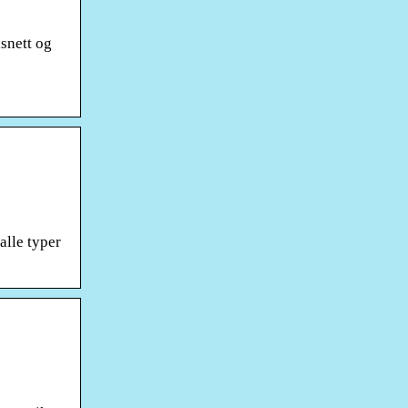
snett og
alle typer