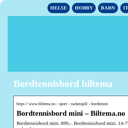
HELSE
HOBBY
BARN
I
Bordtennisbord biltema
https:// www.biltema.no › sport › racketspill › bordtennis
Bordtennisbord mini – Biltema.no
Bordtennisbord mini. 899,-. Bordtennisbord mini. 14-7