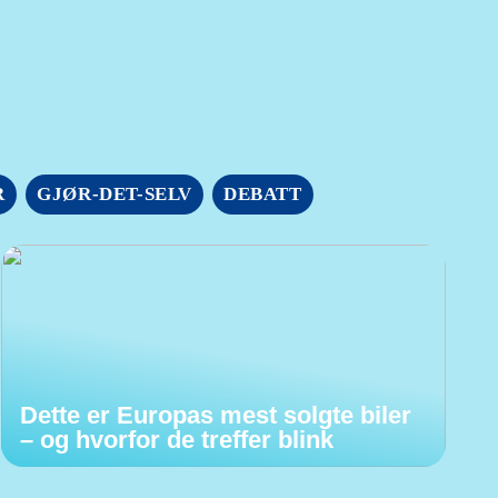
R
GJØR-DET-SELV
DEBATT
Dette er Europas mest solgte biler
– og hvorfor de treffer blink