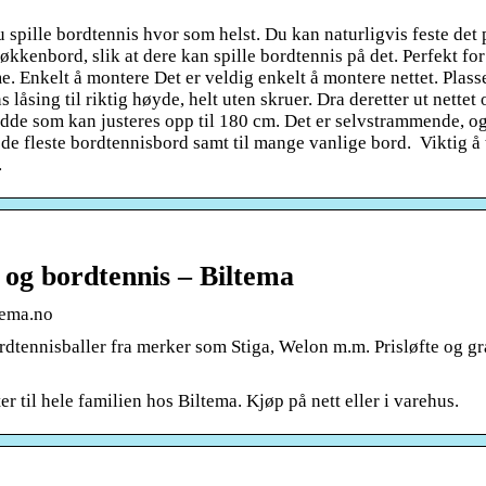
 spille bordtennis hvor som helst. Du kan naturligvis feste det 
økkenbord, slik at dere kan spille bordtennis på det. Perfekt fo
e. Enkelt å montere Det er veldig enkelt å montere nettet. Plasse
 låsing til riktig høyde, helt uten skruer. Dra deretter ut nettet
edde som kan justeres opp til 180 cm. Det er selvstrammende, og
 de fleste bordtennisbord samt til mange vanlige bord. Viktig å
.
 og bordtennis – Biltema
tema.no
rdtennisballer fra merker som Stiga, Welon m.m. Prisløfte og gr
r til hele familien hos Biltema. Kjøp på nett eller i varehus.