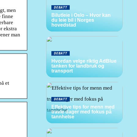
DEBATT
ngt, men
Bilutleie i Oslo – Hvor kan
e finne
du leie bil i Norges
terbare
hovedstad
or ekstra
trener man
DEBATT
Hvordan velge riktig AdBlue
tanken for landbruk og
transport
på et
DEBATT
Effektive tips for menn med
travle dager med fokus på
tannhelse