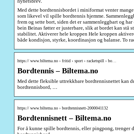
nyhetsbrev.
Med dette bordtennisbordet i miniformat venter mange 
som likevel vil spille bordtennis hjemme. Sammenleggba
frem og sette bort, siden det er sammenleggbart og har 
bein Beinas føtter er justerbare, slik at bordet kan stå s
stabilitet. Aktiverer hele kroppen Hele kroppen aktiver
både kondisjon, styrke, koordinasjon og balanse. To rac
https:// www.biltema.no › fritid › sport › racketspill › bo…
Bordtennis – Biltema.no
Med dette fleksible uttrekkbare bordtennisnettet kan du
bordtennisbord, …
https:// www.biltema.no › bordtennisnett-2000041132
Bordtennisnett – Biltema.no
For å kunne spille bordtennis, eller pingpong, trenger 