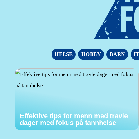
HELSE
HOBBY
BARN
I
Effektive tips for menn med travle
dager med fokus på tannhelse