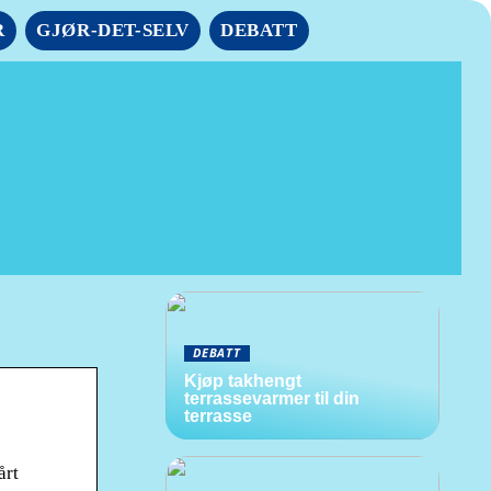
R
GJØR-DET-SELV
DEBATT
DEBATT
Kjøp takhengt
terrassevarmer til din
terrasse
årt