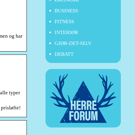
BUSINESS
FITNESS
INTERIØR
mmen og har
GJØR-DET-SELV
DEBATT
alle typer
prisløfte!