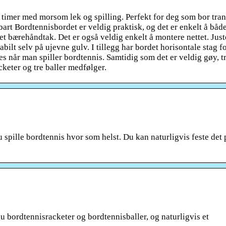
timer med morsom lek og spilling. Perfekt for deg som bor tra
rt Bordtennisbordet er veldig praktisk, og det er enkelt å båd
et bærehåndtak. Det er også veldig enkelt å montere nettet. Jus
tabilt selv på ujevne gulv. I tillegg har bordet horisontale stag f
es når man spiller bordtennis. Samtidig som det er veldig gøy, 
keter og tre baller medfølger.
 spille bordtennis hvor som helst. Du kan naturligvis feste det 
du bordtennisracketer og bordtennisballer, og naturligvis et