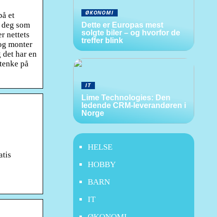
ØKONOMI
på et
r deg som
Dette er Europas mest
solgte biler – og hvorfor de
r nettets
treffer blink
 og monter
 det har en
 tenke på
IT
Lime Technologies: Den
ledende CRM-leverandøren i
Norge
HELSE
atis
HOBBY
BARN
IT
ØKONOMI