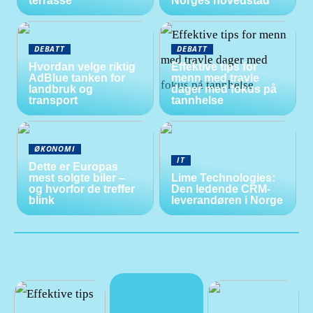
terrasse
Norges hovedstad
DEBATT
DEBATT
Hvordan velge riktig
Effektive tips for
AdBlue tanken for
menn med travle
landbruk og
dager med fokus på
transport
tannhelse
ØKONOMI
IT
Dette er Europas
mest solgte biler –
Lime Technologies:
og hvorfor de treffer
Den ledende CRM-
blink
leverandøren i Norge