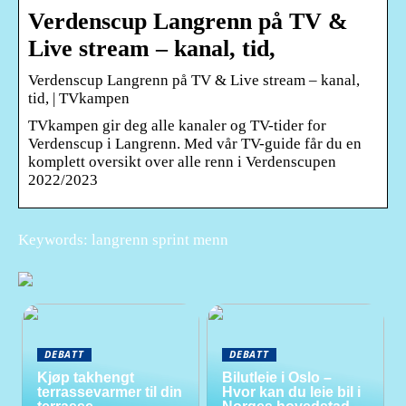
Verdenscup Langrenn på TV &
Live stream – kanal, tid,
Verdenscup Langrenn på TV & Live stream – kanal,
tid, | TVkampen
TVkampen gir deg alle kanaler og TV-tider for
Verdenscup i Langrenn. Med vår TV-guide får du en
komplett oversikt over alle renn i Verdenscupen
2022/2023
Keywords: langrenn sprint menn
DEBATT
DEBATT
Kjøp takhengt
Bilutleie i Oslo –
terrassevarmer til din
Hvor kan du leie bil i