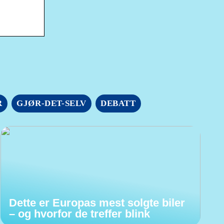
R
GJØR-DET-SELV
DEBATT
Dette er Europas mest solgte biler
– og hvorfor de treffer blink