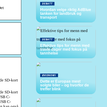
DEBATT
Det
Hvordan velge riktig AdBlue
tanken for landbruk og
transport
DEBATT
Effektive tips for menn med
travle dager med fokus på
tannhelse
ØKONOMI
åde SD-kort
Dette er Europas mest
solgte biler – og hvorfor de
treffer blink
åde SD-kort
 USB C-
 USB C-
en kan også