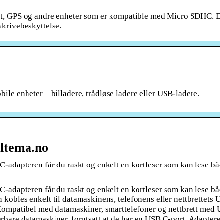
rett, GPS og andre enheter som er kompatible med Micro SDHC. 
krivebeskyttelse.
bile enheter – billadere, trådløse ladere eller USB-ladere.
iltema.no
-adapteren får du raskt og enkelt en kortleser som kan lese b
-adapteren får du raskt og enkelt en kortleser som kan lese b
 kobles enkelt til datamaskinens, telefonens eller nettbrettets
en. Kompatibel med datamaskiner, smarttelefoner og nettbrett med
bare datamaskiner, forutsatt at de har en USB C-port. Adapter