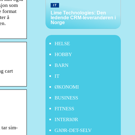
sjon som
IT
e format
Lime Technologies: Den
ter å
ledende CRM-leverandøren i
Norge
en.
HELSE
HOBBY
BARN
ng cart
IT
ØKONOMI
BUSINESS
FITNESS
INTERIØR
 tar sim-
GJØR-DET-SELV