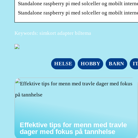
Standalone raspberry pi med solceller og mobilt interne
Standalone raspberry pi med solceller og mobilt intern
Keywords: simkort adapter biltema
HELSE
HOBBY
BARN
I
Effektive tips for menn med travle
dager med fokus på tannhelse