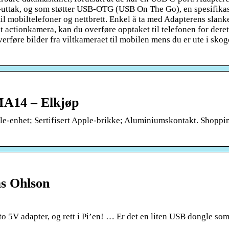
-uttak, og som støtter USB-OTG (USB On The Go), en spesifika
til mobiltelefoner og nettbrett. Enkel å ta med Adapterens slank
t actionkamera, kan du overføre opptaket til telefonen for deret
verføre bilder fra viltkameraet til mobilen mens du er ute i skog
MA14 – Elkjøp
ple-enhet; Sertifisert Apple-brikke; Aluminiumskontakt. Shoppi
s Ohlson
o 5V adapter, og rett i Pi’en! … Er det en liten USB dongle som