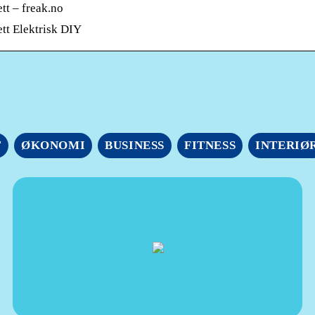
tt – freak.no
ett Elektrisk DIY
T
ØKONOMI
BUSINESS
FITNESS
INTERIØ