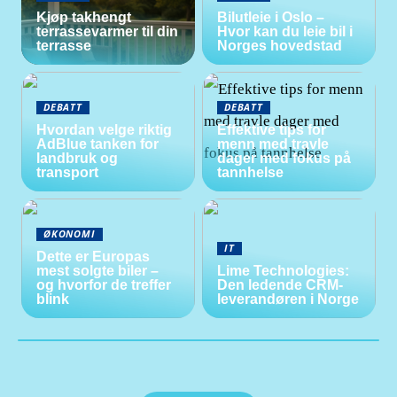
Kjøp takhengt
Bilutleie i Oslo –
terrassevarmer til din
Hvor kan du leie bil i
terrasse
Norges hovedstad
DEBATT
DEBATT
Hvordan velge riktig
Effektive tips for
AdBlue tanken for
menn med travle
landbruk og
dager med fokus på
transport
tannhelse
ØKONOMI
IT
Dette er Europas
mest solgte biler –
Lime Technologies:
og hvorfor de treffer
Den ledende CRM-
blink
leverandøren i Norge