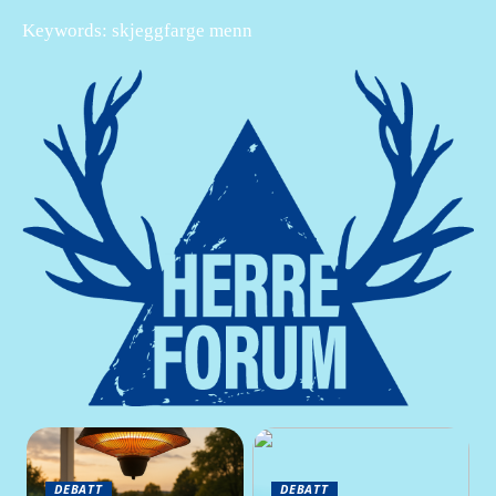
Keywords: skjeggfarge menn
DEBATT
DEBATT