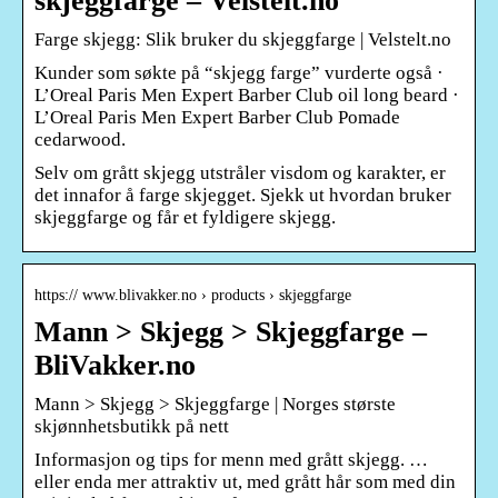
skjeggfarge – Velstelt.no
Farge skjegg: Slik bruker du skjeggfarge | Velstelt.no
Kunder som søkte på “skjegg farge” vurderte også ·
L’Oreal Paris Men Expert Barber Club oil long beard ·
L’Oreal Paris Men Expert Barber Club Pomade
cedarwood.
Selv om grått skjegg utstråler visdom og karakter, er
det innafor å farge skjegget. Sjekk ut hvordan bruker
skjeggfarge og får et fyldigere skjegg.
https:// www.blivakker.no › products › skjeggfarge
Mann > Skjegg > Skjeggfarge –
BliVakker.no
Mann > Skjegg > Skjeggfarge | Norges største
skjønnhetsbutikk på nett
Informasjon og tips for menn med grått skjegg. …
eller enda mer attraktiv ut, med grått hår som med din