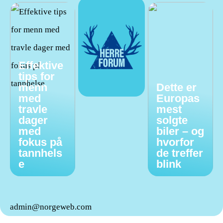
Effektive
tips for
menn
Dette er
med
Europas
travle
mest
dager
solgte
med
biler – og
fokus på
hvorfor
tannhels
de treffer
e
blink
admin@norgeweb.com