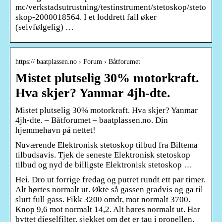
mc/verkstadsutrustning/testinstrument/stetoskop/steto
skop-2000018564. I et loddrett fall øker
(selvfølgelig) …
https:// baatplassen.no › Forum › Båtforumet
Mistet plutselig 30% motorkraft.
Hva skjer? Yanmar 4jh-dte.
Mistet plutselig 30% motorkraft. Hva skjer? Yanmar
4jh-dte. – Båtforumet – baatplassen.no. Din
hjemmehavn på nettet!
Nuværende Elektronisk stetoskop tilbud fra Biltema
tilbudsavis. Tjek de seneste Elektronisk stetoskop
tilbud og nyd de billigste Elektronisk stetoskop …
Hei. Dro ut forrige fredag og putret rundt ett par timer.
Alt hørtes normalt ut. Økte så gassen gradvis og ga til
slutt full gass. Fikk 3200 omdr, mot normalt 3700.
Knop 9,6 mot normalt 14,2. Alt høres normalt ut. Har
byttet dieselfilter, sjekket om det er tau i propellen,