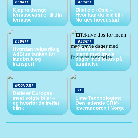
DEBATT
DEBATT
Kjøp takhengt
Bilutleie i Oslo –
terrassevarmer til din
Hvor kan du leie bil i
terrasse
Norges hovedstad
DEBATT
DEBATT
Hvordan velge riktig
Effektive tips for
AdBlue tanken for
menn med travle
landbruk og
dager med fokus på
transport
tannhelse
ØKONOMI
IT
Dette er Europas
mest solgte biler –
Lime Technologies:
og hvorfor de treffer
Den ledende CRM-
blink
leverandøren i Norge