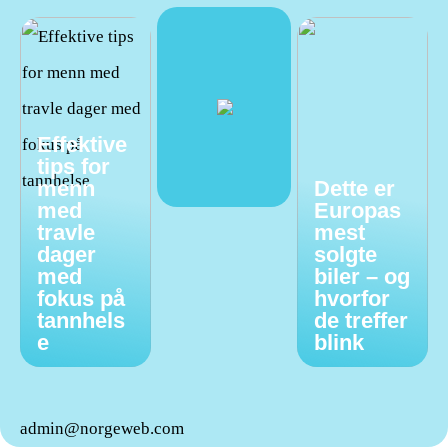
Effektive
tips for
menn
Dette er
med
Europas
travle
mest
dager
solgte
med
biler – og
fokus på
hvorfor
tannhels
de treffer
e
blink
admin@norgeweb.com