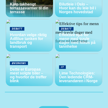
Kjøp takhengt
Bilutleie i Oslo –
terrassevarmer til din
Hvor kan du leie bil i
terrasse
Norges hovedstad
DEBATT
DEBATT
Hvordan velge riktig
Effektive tips for
AdBlue tanken for
menn med travle
landbruk og
dager med fokus på
transport
tannhelse
ØKONOMI
IT
Dette er Europas
mest solgte biler –
Lime Technologies:
og hvorfor de treffer
Den ledende CRM-
blink
leverandøren i Norge