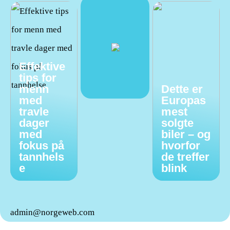
Effektive
tips for
menn
Dette er
med
Europas
travle
mest
dager
solgte
med
biler – og
fokus på
hvorfor
tannhels
de treffer
e
blink
admin@norgeweb.com