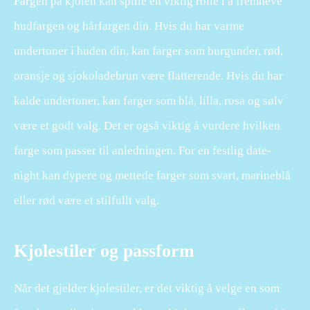
Fargen på kjolen kan spille en viktig rolle i å fremheve
hudfargen og hårfargen din. Hvis du har varme
undertoner i huden din, kan farger som burgunder, rød,
oransje og sjokoladebrun være flatterende. Hvis du har
kalde undertoner, kan farger som blå, lilla, rosa og sølv
være et godt valg. Det er også viktig å vurdere hvilken
farge som passer til anledningen. For en festlig date-
night kan dypere og mettede farger som svart, marineblå
eller rød være et stilfullt valg.
Kjolestiler og passform
Når det gjelder kjolestiler, er det viktig å velge en som