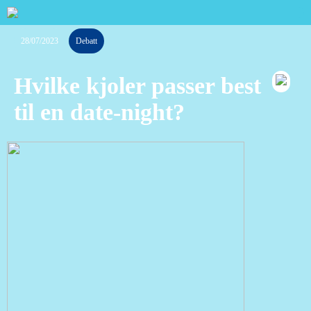
28/07/2023
Debatt
Hvilke kjoler passer best
til en date-night?