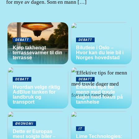
for mye av dagen. Som en mann […]
DEBATT
DEBATT
Kjøp takhengt
Bilutleie i Oslo –
terrassevarmer til din
Hvor kan du leie bil i
terrasse
Norges hovedstad
DEBATT
DEBATT
Hvordan velge riktig
Effektive tips for
AdBlue tanken for
menn med travle
landbruk og
dager med fokus på
transport
tannhelse
ØKONOMI
IT
Dette er Europas
mest solgte biler –
Lime Technologies: