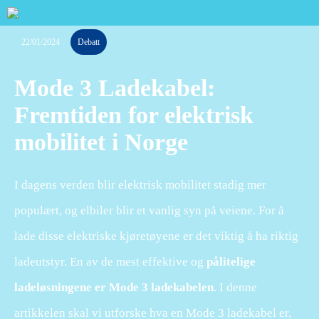
22/01/2024
Debatt
Mode 3 Ladekabel:
Fremtiden for elektrisk
mobilitet i Norge
I dagens verden blir elektrisk mobilitet stadig mer
populært, og elbiler blir et vanlig syn på veiene. For å
lade disse elektriske kjøretøyene er det viktig å ha riktig
ladeutstyr. En av de mest effektive og
pålitelige
ladeløsningene er Mode 3 ladekabelen
. I denne
artikkelen skal vi utforske hva en Mode 3 ladekabel er,