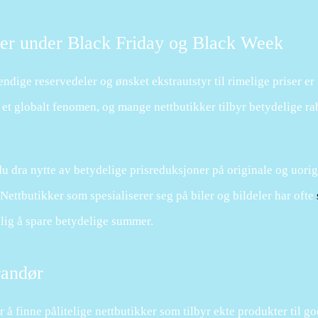
er under Black Friday og Black Week
dige reservedeler og ønsket ekstrautstyr til rimelige priser er
 et globalt fenomen, og mange nettbutikker tilbyr betydelige ra
 dra nytte av betydelige prisreduksjoner på originale og uorig
Nettbutikker som spesialiserer seg på biler og bildeler har ofte
lig å spare betydelige summer.
erandør
 å finne pålitelige nettbutikker som tilbyr ekte produkter til go