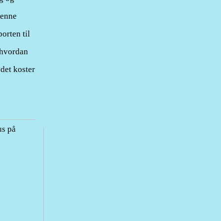
denne
orten til
 hvordan
 det koster