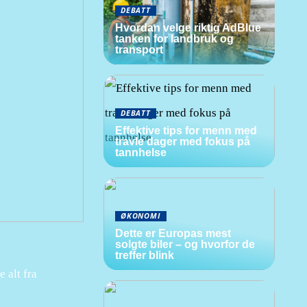
DEBATT
Hvordan velge riktig AdBlue
tanken for landbruk og
transport
DEBATT
Effektive tips for menn med
travle dager med fokus på
tannhelse
ØKONOMI
Dette er Europas mest
solgte biler – og hvorfor de
treffer blink
 alt fra