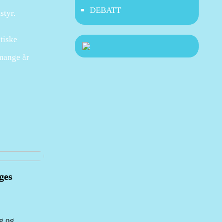
DEBATT
styr.
tiske
 mange år
ges
ig og