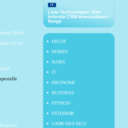
IT
Lime Technologies: Den
ledende CRM-leverandøren i
Norge
 under Black
HELSE
batter på en
HOBBY
BARN
inale
IT
spesielle
ØKONOMI
BUSINESS
FITNESS
INTERIØR
GJØR-DET-SELV
de priser.