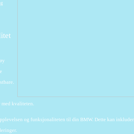
og
itet
høy
e
stbare.
 med kvaliteten.
eopplevelsen og funksjonaliteten til din BMW. Dette kan inkludere
eringer.