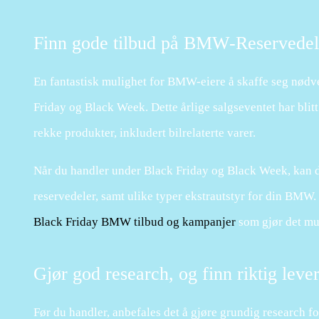
Finn gode tilbud på BMW-Reservedel
En fantastisk mulighet for BMW-eiere å skaffe seg nødven
Friday og Black Week. Dette årlige salgseventet har blitt
rekke produkter, inkludert bilrelaterte varer.
Når du handler under Black Friday og Black Week, kan du
reservedeler, samt ulike typer ekstrautstyr for din BMW. 
Black Friday BMW tilbud og kampanjer
som gjør det mu
Gjør god research, og finn riktig lev
Før du handler, anbefales det å gjøre grundig research for