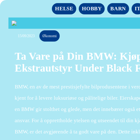
HELSE
HOBBY
BARN
I
15/09/2023
Økonomi
Ta Vare på Din BMW: Kjøp 
Ekstrautstyr Under Black 
BMW, en av de mest prestisjefylte bilprodusentene i ver
kjent for å levere luksuriøse og pålitelige biler. Eierskap
en BMW gir stolthet og glede, men det innebærer også e
ansvar. For å opprettholde ytelsen og utseendet til din k
BMW, er det avgjørende å ta godt vare på den. Dette ink