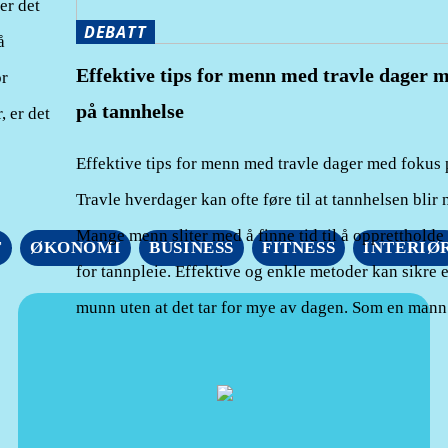
er det
DEBATT
å
Effektive tips for menn med travle dager 
or
på tannhelse
 er det
Effektive tips for menn med travle dager med fokus 
Travle hverdager kan ofte føre til at tannhelsen blir n
Mange menn sliter med å finne tid til å opprettholde
T
ØKONOMI
BUSINESS
FITNESS
INTERIØ
for tannpleie. Effektive og enkle metoder kan sikre 
munn uten at det tar for mye av dagen. Som en man