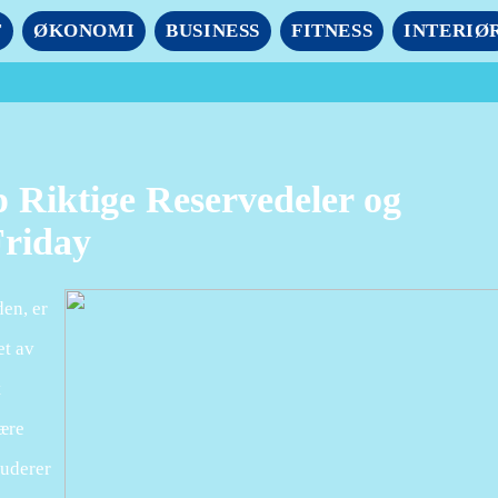
T
ØKONOMI
BUSINESS
FITNESS
INTERIØ
Riktige Reservedeler og
Friday
den, er
et av
t
jære
luderer