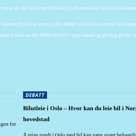
om at du får det beste tilbudet på din ønskede del eller ekstraut
r forberedt på å ta vare på din BMW ved å dra nytte av de
fantas
 måte å sikre at din BMW forblir i topp stand og gir deg glede i
DEBATT
Bilutleie i Oslo – Hvor kan du leie bil i Nor
hovedstad
ngen for
Å reise rundt i Oslo med bil kan være svært behagel