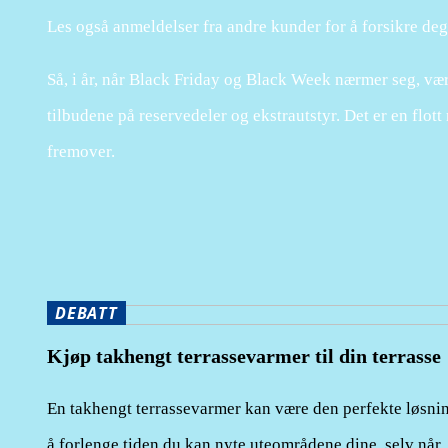
Les også anmeldelser fra andre kunder for å forsikre deg 
Så, i år, når Black Friday og Black Week nærmer seg, væ
tilbudene på reservedeler og ekstrautstyr.
Det er en flott
fremover.
DEBATT
Kjøp takhengt terrassevarmer til din terrasse
En takhengt terrassevarmer kan være den perfekte løsni
å forlenge tiden du kan nyte uteområdene dine, selv når