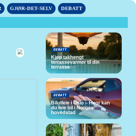
R
GJØR-DET-SELV
DEBATT
DEBATT
Kjøp takhengt
terrassevarmer til din
terrasse
DEBATT
Bilutleie i Oslo – Hvor kan
du leie bil i Norges
hovedstad