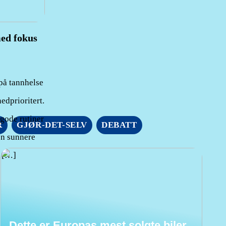
med fokus
på tannhelse
edprioritert.
 gode rutiner
R
GJØR-DET-SELV
DEBATT
en sunnere
n […]
Dette er Europas mest solgte biler